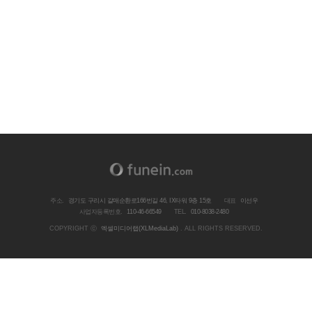
주소.
경기도 구리시 갈매순환로166번길 46, IX타워 9층 15호
대표
이선우
사업자등록번호.
110-46-66549
TEL.
010-8038-2480
COPYRIGHT ⓒ
엑셀미디어랩(XLMediaLab)
. ALL RIGHTS RESERVED.